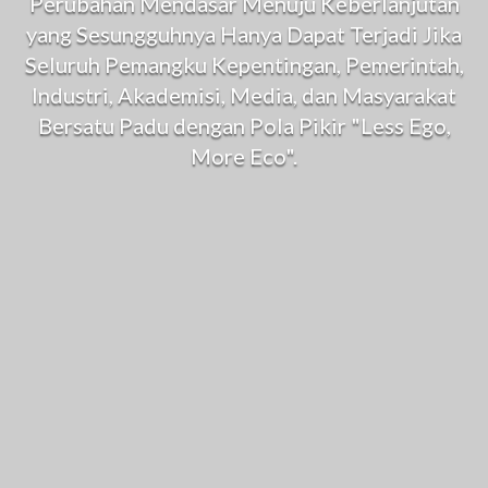
Perubahan Mendasar Menuju Keberlanjutan
yang Sesungguhnya Hanya Dapat Terjadi Jika
Seluruh Pemangku Kepentingan, Pemerintah,
Industri, Akademisi, Media, dan Masyarakat
Bersatu Padu dengan Pola Pikir "Less Ego,
More Eco".