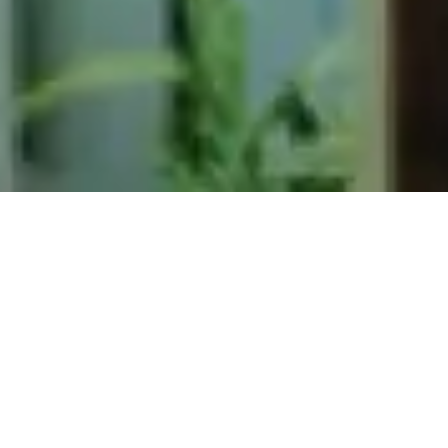
Tentang Greenhope
Greenhope adalah perusahaan sosial teknologi inovasi material
dengan misi untuk mengkatalisasi pergeseran masyarakat
menuju konsumsi dan produksi yang berkelanjutan. Kami
memimpikan masyarakat yang sejahtera dan planet yang
berkembang tanpa plastik berbahaya. Kami meneliti,
mengembangkan, dan memproduksi teknologi kami sendiri yang
telah dipatenkan, disertifikasi, dan terbukti di pasar yang
bersumber dari sumber terbarukan dengan jejak karbon yang